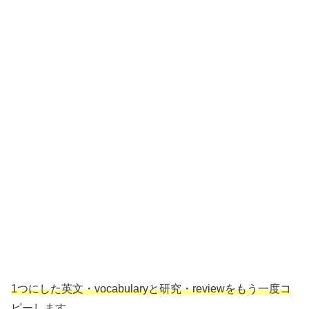
1つにした英文・vocabularyと研究・reviewをもう一度コ
ピーします。