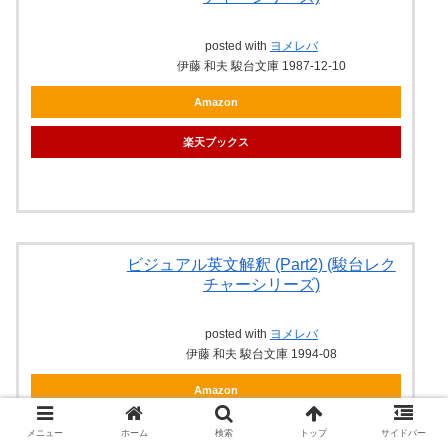
posted with
ヨメレバ
伊藤 和夫 駿台文庫 1987-12-10
Amazon
楽天ブックス
ビジュアル英文解釈 (Part2) (駿台レク
チャーシリーズ)
posted with
ヨメレバ
伊藤 和夫 駿台文庫 1994-08
Amazon
楽天ブックス
メニュー
ホーム
検索
トップ
サイドバー